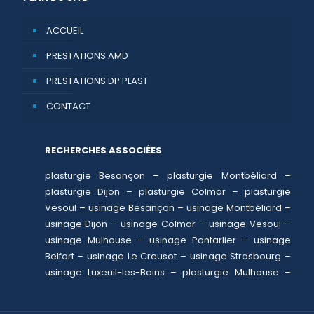
ACCUEIL
PRESTATIONS AMD
PRESTATIONS DP PLAST
CONTACT
RECHERCHES ASSOCIÉES
plasturgie Besançon
–
plasturgie Montbéliard
–
plasturgie Dijon
–
plasturgie Colmar
–
plasturgie
Vesoul
–
usinage Besançon
–
usinage Montbéliard
–
usinage Dijon
–
usinage Colmar
–
usinage Vesoul
–
usinage Mulhouse
–
usinage Pontarlier
–
usinage
Belfort
–
usinage Le Creusot
–
usinage Strasbourg
–
usinage Luxeuil-les-Bains
–
plasturgie Mulhouse
–
plasturgie Pontarlier
–
plasturgie Belfort
–
plasturgie
Le Creusot
–
plasturgie Strasbourg
–
plasturgie